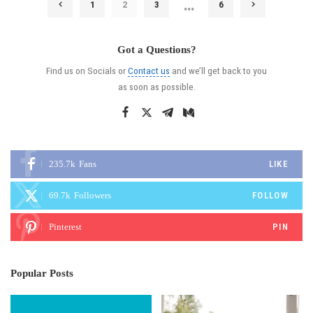
…
1
2
3
6
Got a Questions?
Find us on Socials or
Contact us
and we’ll get back to you
as soon as possible.
235.7k
Fans
LIKE
69.7k
Followers
FOLLOW
Pinterest
PIN
Popular Posts