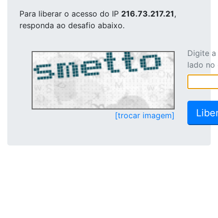
Para liberar o acesso
do IP
216.73.217.21
,
responda ao desafio abaixo.
Digite 
lado no
[trocar imagem]